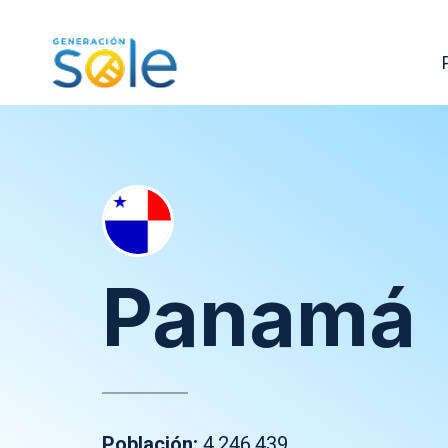
Panamá
Población:
4.246.439