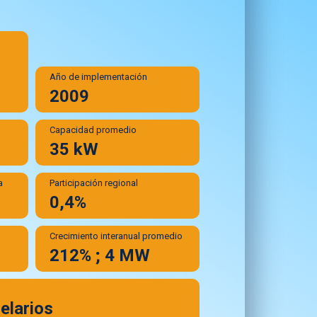
Año de implementación
2009
n
Capacidad promedio
35 kW
a
Participación regional
0,4%
Crecimiento interanual promedio
212% ; 4 MW
elarios